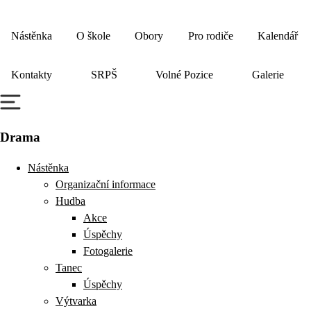
Nástěnka
O škole
Obory
Pro rodiče
Kalendář
Kontakty
SRPŠ
Volné Pozice
Galerie
Drama
Nástěnka
Organizační informace
Hudba
Akce
Úspěchy
Fotogalerie
Tanec
Úspěchy
Výtvarka