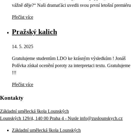
vážně děje?“ Naši dramaťáci uvedli svou první letošní premiéru
Přečíst více
Pražský kalich
14. 5. 2025
Gratulujeme studentům LDO ke krásným výsledkům ! Jonáš
Polívka získal ocenění poroty za interpretaci textu. Gratulujeme
!!!
Přečíst více
Kontakty
Základní umělecká škola Lounských
Lounských 129/4, 140 00 Praha 4 - Nusle
info@zuslounskych.cz
Základní umělecká škola Lounských