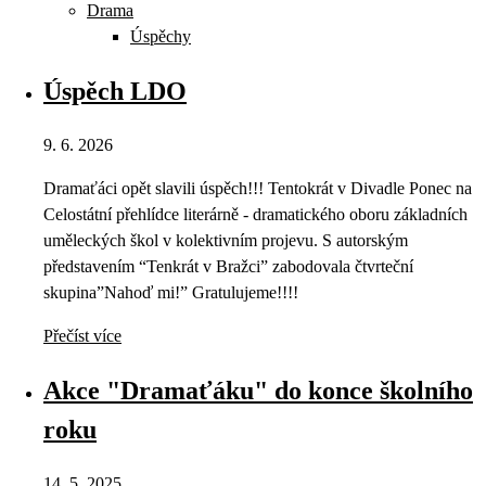
Drama
Úspěchy
Úspěch LDO
9. 6. 2026
Dramaťáci opět slavili úspěch!!! Tentokrát v Divadle Ponec na
Celostátní přehlídce literárně - dramatického oboru základních
uměleckých škol v kolektivním projevu. S autorským
představením “Tenkrát v Bražci” zabodovala čtvrteční
skupina”Nahoď mi!” Gratulujeme!!!!
Přečíst více
Akce "Dramaťáku" do konce školního
roku
14. 5. 2025