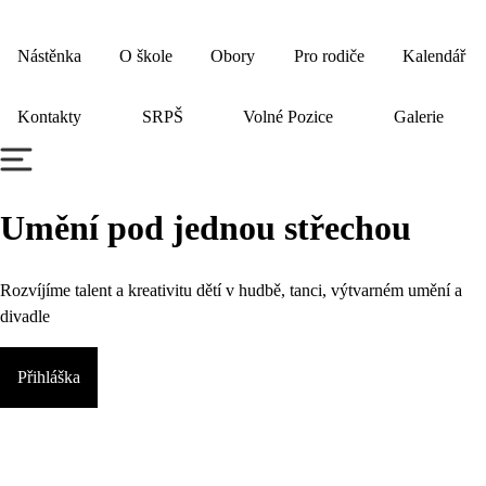
Nástěnka
O škole
Obory
Pro rodiče
Kalendář
Kontakty
SRPŠ
Volné Pozice
Galerie
Umění pod jednou střechou
Rozvíjíme talent a kreativitu dětí v hudbě, tanci, výtvarném umění a
divadle
Přihláška