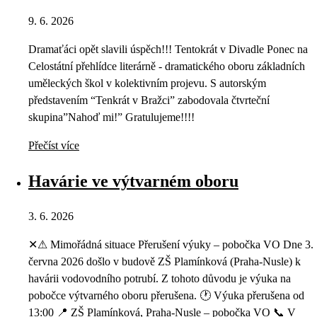
9. 6. 2026
Dramaťáci opět slavili úspěch!!! Tentokrát v Divadle Ponec na
Celostátní přehlídce literárně - dramatického oboru základních
uměleckých škol v kolektivním projevu. S autorským
představením “Tenkrát v Bražci” zabodovala čtvrteční
skupina”Nahoď mi!” Gratulujeme!!!!
Přečíst více
Havárie ve výtvarném oboru
3. 6. 2026
✕⚠ Mimořádná situace Přerušení výuky – pobočka VO Dne 3.
června 2026 došlo v budově ZŠ Plamínková (Praha-Nusle) k
havárii vodovodního potrubí. Z tohoto důvodu je výuka na
pobočce výtvarného oboru přerušena. 🕐 Výuka přerušena od
13:00 📍 ZŠ Plamínková, Praha-Nusle – pobočka VO 📞 V