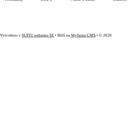
Vytvořeno v
SUITU websites SE
• Běží na
MySuitu CMS
• © 2026