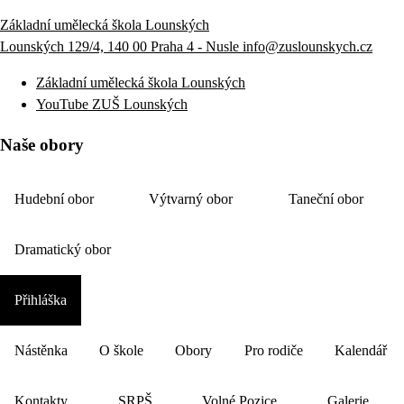
Základní umělecká škola Lounských
Lounských 129/4, 140 00 Praha 4 - Nusle
info@zuslounskych.cz
Základní umělecká škola Lounských
YouTube ZUŠ Lounských
Naše obory
Hudební obor
Výtvarný obor
Taneční obor
Dramatický obor
Přihláška
Nástěnka
O škole
Obory
Pro rodiče
Kalendář
Kontakty
SRPŠ
Volné Pozice
Galerie