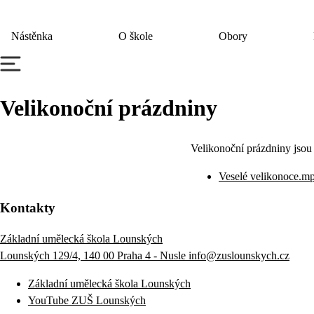
Nástěnka
O škole
Obory
Velikonoční prázdniny
Velikonoční prázdniny jsou 
Veselé velikonoce
.
m
Kontakty
Základní umělecká škola Lounských
Lounských 129/4, 140 00 Praha 4 - Nusle
info@zuslounskych.cz
Základní umělecká škola Lounských
YouTube ZUŠ Lounských