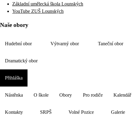
Základní umělecká škola Lounských
YouTube ZUŠ Lounských
Naše obory
Hudební obor
Výtvarný obor
Taneční obor
Dramatický obor
Přihláška
Nástěnka
O škole
Obory
Pro rodiče
Kalendář
Kontakty
SRPŠ
Volné Pozice
Galerie