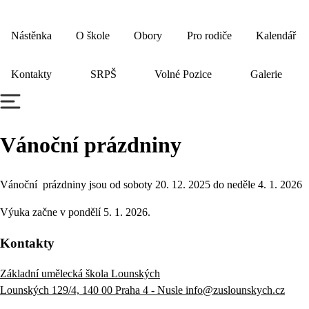
Nástěnka
O škole
Obory
Pro rodiče
Kalendář
Kontakty
SRPŠ
Volné Pozice
Galerie
Vánoční prázdniny
Vánoční prázdniny jsou od soboty 20. 12. 2025 do neděle 4. 1. 2026
Výuka začne v pondělí 5. 1. 2026.
Kontakty
Základní umělecká škola Lounských
Lounských 129/4, 140 00 Praha 4 - Nusle
info@zuslounskych.cz