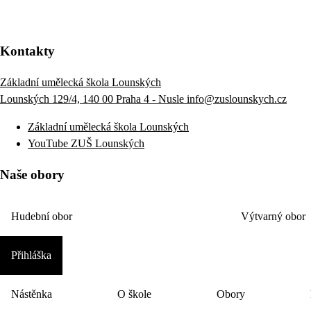
Kontakty
Základní umělecká škola Lounských
Lounských 129/4, 140 00 Praha 4 - Nusle
info@zuslounskych.cz
Základní umělecká škola Lounských
YouTube ZUŠ Lounských
Naše obory
Hudební obor
Výtvarný obor
Přihláška
Nástěnka
O škole
Obory