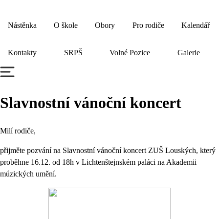
Nástěnka
O škole
Obory
Pro rodiče
Kalendář
Kontakty
SRPŠ
Volné Pozice
Galerie
Slavnostní vánoční koncert
Milí rodiče,
přijměte pozvání na Slavnostní vánoční koncert ZUŠ Louských, který
proběhne 16.12. od 18h v Lichtenštejnském paláci na Akademii
múzických umění.