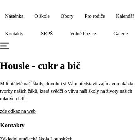
Nástěnka
O škole
Obory
Pro rodiče
Kalendář
Kontakty
SRPŠ
Volné Pozice
Galerie
Housle - cukr a bič
Milí přátelé naší školy, dovoluji si Vám představit zajímavou ukázku
tvorby našich žáků, která svědčí o vlivu naší školy na životy našich
mladých lidí.
zde odkaz na web
Kontakty
Základní umělecká škola Lounských