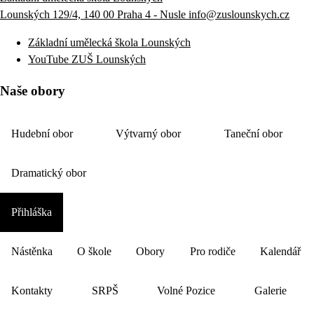
Lounských 129/4, 140 00 Praha 4 - Nusle
info@zuslounskych.cz
Základní umělecká škola Lounských
YouTube ZUŠ Lounských
Naše obory
Hudební obor
Výtvarný obor
Taneční obor
Dramatický obor
Přihláška
Nástěnka
O škole
Obory
Pro rodiče
Kalendář
Kontakty
SRPŠ
Volné Pozice
Galerie