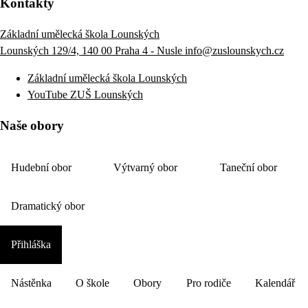
Kontakty
Základní umělecká škola Lounských
Lounských 129/4, 140 00 Praha 4 - Nusle
info@zuslounskych.cz
Základní umělecká škola Lounských
YouTube ZUŠ Lounských
Naše obory
Hudební obor
Výtvarný obor
Taneční obor
Dramatický obor
Přihláška
Nástěnka
O škole
Obory
Pro rodiče
Kalendář