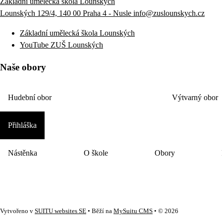
Základní umělecká škola Lounských
Lounských 129/4, 140 00 Praha 4 - Nusle
info@zuslounskych.cz
Základní umělecká škola Lounských
YouTube ZUŠ Lounských
Naše obory
Hudební obor
Výtvarný obor
Přihláška
Nástěnka
O škole
Obory
Vytvořeno v
SUITU websites SE
• Běží na
MySuitu CMS
• © 2026